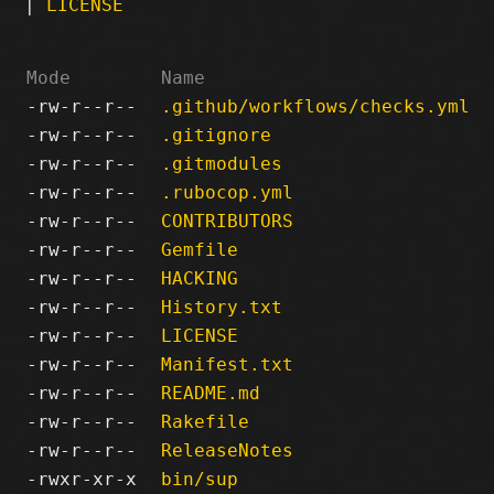
|
LICENSE
Mode
Name
-rw-r--r--
.github/workflows/checks.yml
-rw-r--r--
.gitignore
-rw-r--r--
.gitmodules
-rw-r--r--
.rubocop.yml
-rw-r--r--
CONTRIBUTORS
-rw-r--r--
Gemfile
-rw-r--r--
HACKING
-rw-r--r--
History.txt
-rw-r--r--
LICENSE
-rw-r--r--
Manifest.txt
-rw-r--r--
README.md
-rw-r--r--
Rakefile
-rw-r--r--
ReleaseNotes
-rwxr-xr-x
bin/sup