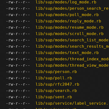
-rw-r--r--
lib/sup/modes/log_mode.rb
-rw-r--r--
lib/sup/modes/person_search_re
-rw-r--r--
lib/sup/modes/poll_mode.rb
-rw-r--r--
lib/sup/modes/reply_mode.rb
-rw-r--r--
lib/sup/modes/resume_mode.rb
-rw-r--r--
lib/sup/modes/scroll_mode.rb
-rw-r--r--
lib/sup/modes/search_list_mode
-rw-r--r--
lib/sup/modes/search_results_m
-rw-r--r--
lib/sup/modes/text_mode.rb
-rw-r--r--
lib/sup/modes/thread_index_mod
-rw-r--r--
lib/sup/modes/thread_view_mode
-rw-r--r--
lib/sup/person.rb
-rw-r--r--
lib/sup/poll.rb
-rw-r--r--
lib/sup/rfc2047.rb
-rw-r--r--
lib/sup/search.rb
-rw-r--r--
lib/sup/sent.rb
-rw-r--r--
lib/sup/service/label_service.