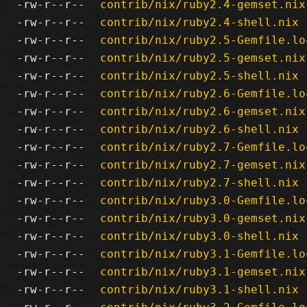
-rw-r--r--
contrib/nix/ruby2.4-gemset.nix
-rw-r--r--
contrib/nix/ruby2.4-shell.nix
-rw-r--r--
contrib/nix/ruby2.5-Gemfile.lo
-rw-r--r--
contrib/nix/ruby2.5-gemset.nix
-rw-r--r--
contrib/nix/ruby2.5-shell.nix
-rw-r--r--
contrib/nix/ruby2.6-Gemfile.lo
-rw-r--r--
contrib/nix/ruby2.6-gemset.nix
-rw-r--r--
contrib/nix/ruby2.6-shell.nix
-rw-r--r--
contrib/nix/ruby2.7-Gemfile.lo
-rw-r--r--
contrib/nix/ruby2.7-gemset.nix
-rw-r--r--
contrib/nix/ruby2.7-shell.nix
-rw-r--r--
contrib/nix/ruby3.0-Gemfile.lo
-rw-r--r--
contrib/nix/ruby3.0-gemset.nix
-rw-r--r--
contrib/nix/ruby3.0-shell.nix
-rw-r--r--
contrib/nix/ruby3.1-Gemfile.lo
-rw-r--r--
contrib/nix/ruby3.1-gemset.nix
-rw-r--r--
contrib/nix/ruby3.1-shell.nix