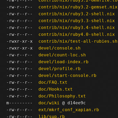
-rw-r--r--
contrib/nix/ruby3.2-Gemfile.lo
-rw-r--r--
contrib/nix/ruby3.2-gemset.nix
-rw-r--r--
contrib/nix/ruby3.2-shell.nix
-rw-r--r--
contrib/nix/ruby3.3-shell.nix
-rw-r--r--
contrib/nix/ruby3.4-shell.nix
-rw-r--r--
contrib/nix/ruby4.0-shell.nix
-rwxr-xr-x
contrib/nix/test-all-rubies.sh
-rwxr-xr-x
devel/console.sh
-rw-r--r--
devel/count-loc.sh
-rw-r--r--
devel/load-index.rb
-rw-r--r--
devel/profile.rb
-rw-r--r--
devel/start-console.rb
-rw-r--r--
doc/FAQ.txt
-rw-r--r--
doc/Hooks.txt
-rw-r--r--
doc/Philosophy.txt
m---------
doc/wiki
@ d14ee9c
-rw-r--r--
ext/mkrf_conf_xapian.rb
-rw-r--r--
lib/sup.rb