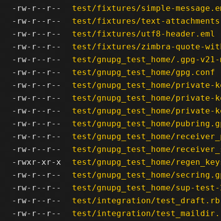
-rw-r--r--
test/fixtures/simple-message.e
-rw-r--r--
test/fixtures/text-attachments
-rw-r--r--
test/fixtures/utf8-header.eml
-rw-r--r--
test/fixtures/zimbra-quote-wit
-rw-r--r--
test/gnupg_test_home/.gpg-v21-
-rw-r--r--
test/gnupg_test_home/gpg.conf
-rw-r--r--
test/gnupg_test_home/private-k
-rw-r--r--
test/gnupg_test_home/private-k
-rw-r--r--
test/gnupg_test_home/private-k
-rw-r--r--
test/gnupg_test_home/pubring.g
-rw-r--r--
test/gnupg_test_home/receiver_
-rw-r--r--
test/gnupg_test_home/receiver_
-rwxr-xr-x
test/gnupg_test_home/regen_key
-rw-r--r--
test/gnupg_test_home/secring.g
-rw-r--r--
test/gnupg_test_home/sup-test-
-rw-r--r--
test/integration/test_draft.rb
-rw-r--r--
test/integration/test_maildir.