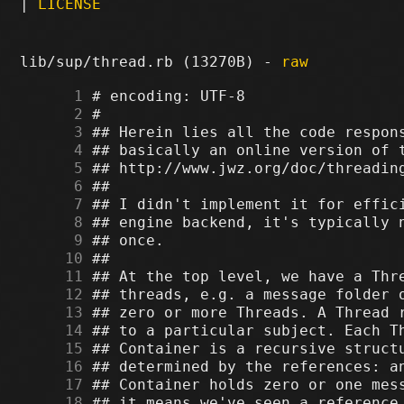
|
LICENSE
lib/sup/thread.rb (13270B) -
raw
      1
      2
      3
      4
      5
      6
      7
      8
      9
     10
     11
     12
     13
     14
     15
     16
     17
     18