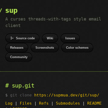
sup
A curses threads-with-tags style email
client
Source code
Wiki
Issues
Releases
Screenshots
Color schemes
Community
sup.git
git clone
https://supmua.dev/git/sup/
Log
|
Files
|
Refs
|
Submodules
|
README