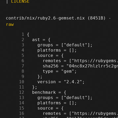
|
LICENSE
contrib/nix/ruby2.6-gemset.nix (8451B) -
raw
      1
      2
      3
      4
      5
      6
      7
      8
      9
     10
     11
     12
     13
     14
     15
     16