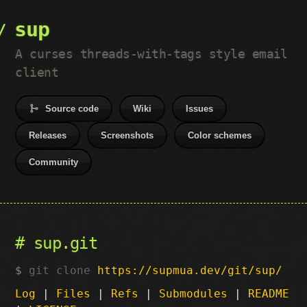
sup
A curses threads-with-tags style email
client
Source code
Wiki
Issues
Releases
Screenshots
Color schemes
Community
sup.git
git clone
https://supmua.dev/git/sup/
Log
|
Files
|
Refs
|
Submodules
|
README