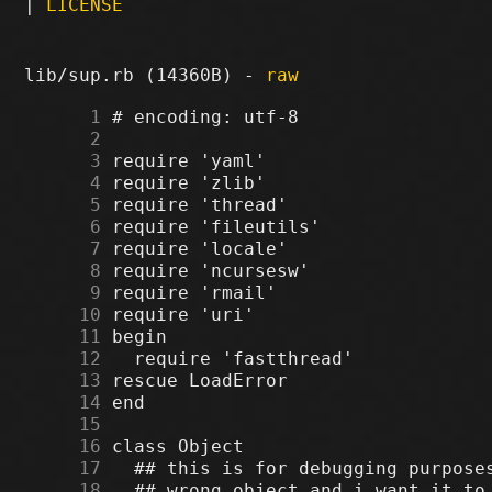
|
LICENSE
lib/sup.rb (14360B) -
raw
      1
      2
      3
      4
      5
      6
      7
      8
      9
     10
     11
     12
     13
     14
     15
     16
     17
     18