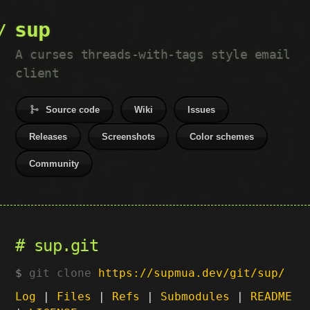
sup
A curses threads-with-tags style email
client
Source code
Wiki
Issues
Releases
Screenshots
Color schemes
Community
sup.git
git clone
https://supmua.dev/git/sup/
Log
|
Files
|
Refs
|
Submodules
|
README