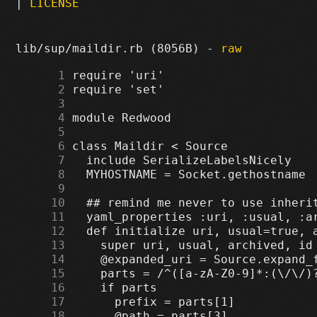
|
LICENSE
lib/sup/maildir.rb (8056B) -
raw
      1
      2
      3
      4
      5
      6
      7
      8
      9
     10
     11
     12
     13
     14
     15
     16
     17
     18