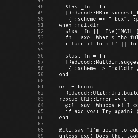
     47
     48
     49
     50
     51
     52
     53
     54
     55
     56
     57
     58
     59
     60
     61
     62
     63
     64
     65
     66
     67
     68
     69