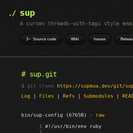
sup
A curses threads-with-tags style ema
Source code
Wiki
Issues
Releas
sup.git
git clone
https://supmua.dev/git/su
Log
|
Files
|
Refs
|
Submodules
|
REA
bin/sup-config (6765B) -
raw
      1
      2