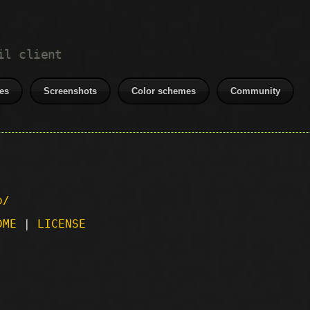
il client
es
Screenshots
Color schemes
Community
p/
DME
|
LICENSE