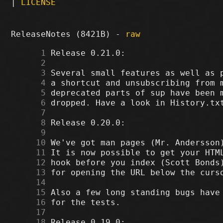
|
LICENSE
ReleaseNotes (8421B) -
raw
      1
      2
      3
      4
      5
      6
      7
      8
      9
     10
     11
     12
     13
     14
     15
     16
     17
     18