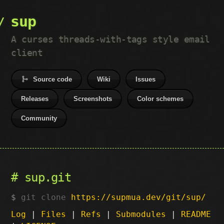
sup
A curses threads-with-tags style email
client
Source code
Wiki
Issues
Releases
Screenshots
Color schemes
Community
sup.git
git clone
https://supmua.dev/git/sup/
Log
|
Files
|
Refs
|
Submodules
|
README