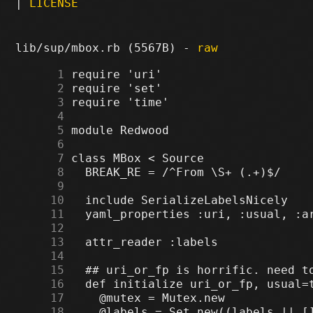
|
LICENSE
lib/sup/mbox.rb (5567B) -
raw
      1
      2
      3
      4
      5
      6
      7
      8
      9
     10
     11
     12
     13
     14
     15
     16
     17
     18