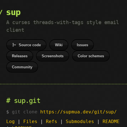
sup
A curses threads-with-tags style email
client
Source code
Wiki
Issues
Releases
Screenshots
Color schemes
Community
sup.git
git clone
https://supmua.dev/git/sup/
Log
|
Files
|
Refs
|
Submodules
|
README