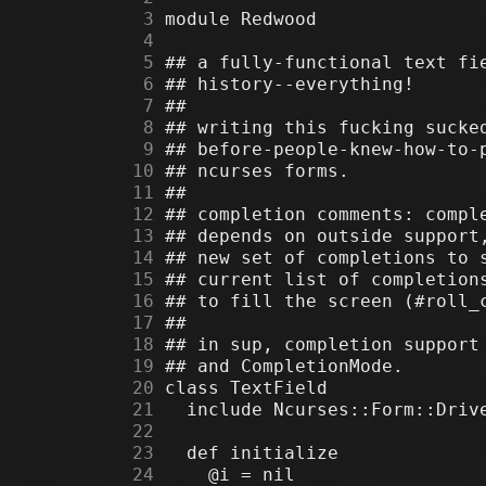
      3
      4
      5
      6
      7
      8
      9
     10
     11
     12
     13
     14
     15
     16
     17
     18
     19
     20
     21
     22
     23
     24