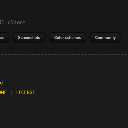
il client
es
Screenshots
Color schemes
Community
p/
DME
|
LICENSE