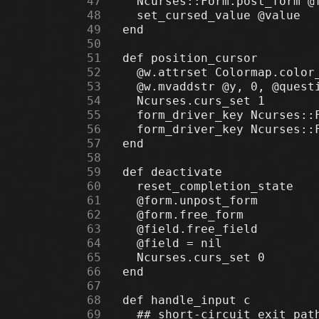
     47
     48
     49
     50
     51
     52
     53
     54
     55
     56
     57
     58
     59
     60
     61
     62
     63
     64
     65
     66
     67
     68
     69