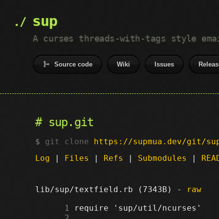
sup
A curses threads-with-tags style ema
Source code
Wiki
Issues
Releas
sup.git
git clone
https://supmua.dev/git/su
Log
|
Files
|
Refs
|
Submodules
|
REA
lib/sup/textfield.rb (7343B) -
raw
      1
      2