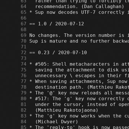
     63
     64
     65
     66
     67
     68
     69
     70
     71
     72
     73
     74
     75
     76
     77
     78
     79
     80
     81
     82
     83
     84
     85