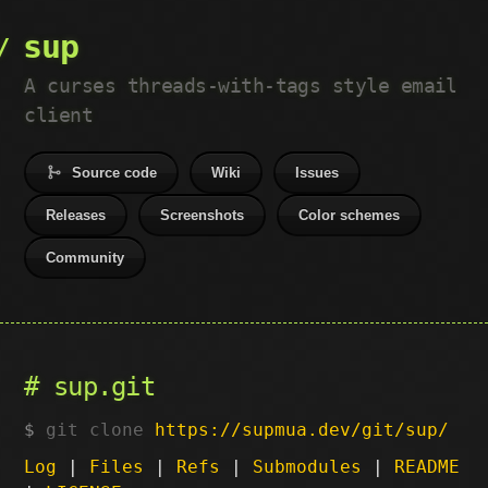
sup
A curses threads-with-tags style email
client
Source code
Wiki
Issues
Releases
Screenshots
Color schemes
Community
sup.git
git clone
https://supmua.dev/git/sup/
Log
|
Files
|
Refs
|
Submodules
|
README