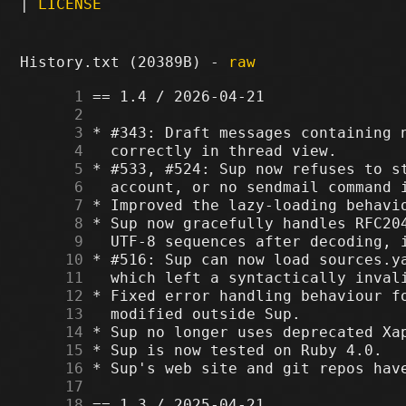
|
LICENSE
History.txt (20389B) -
raw
      1
      2
      3
      4
      5
      6
      7
      8
      9
     10
     11
     12
     13
     14
     15
     16
     17
     18