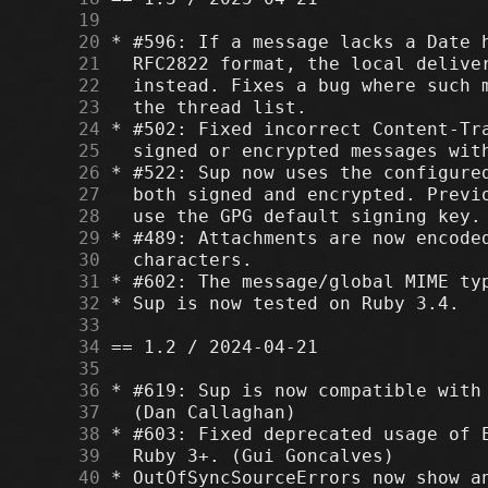
     19
     20
     21
     22
     23
     24
     25
     26
     27
     28
     29
     30
     31
     32
     33
     34
     35
     36
     37
     38
     39
     40