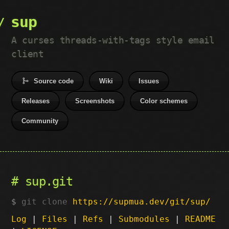
sup
A curses threads-with-tags style email
client
Source code
Wiki
Issues
Releases
Screenshots
Color schemes
Community
sup.git
git clone
https://supmua.dev/git/sup/
Log
|
Files
|
Refs
|
Submodules
|
README