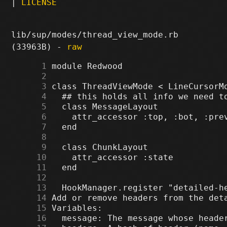
|
LICENSE
lib/sup/modes/thread_view_mode.rb
(33963B) -
raw
      1
      2
      3
      4
      5
      6
      7
      8
      9
     10
     11
     12
     13
     14
     15
     16