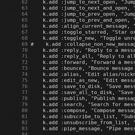
     62
     63
     64
     65
     66
     67
     68
     69
     70
     71
     72
     73
     74
     75
     76
     77
     78
     79
     80
     81
     82
     83
     84