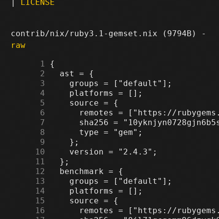
|
LICENSE
contrib/nix/ruby3.1-gemset.nix (9794B) -
raw
      1
      2
      3
      4
      5
      6
      7
      8
      9
     10
     11
     12
     13
     14
     15
     16