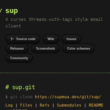
sup
A curses threads-with-tags style email
client
Source code
Wiki
Issues
Releases
Screenshots
Color schemes
Community
sup.git
git clone
https://supmua.dev/git/sup/
Log
|
Files
|
Refs
|
Submodules
|
README